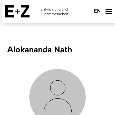
Skip
to
Entwicklung und
main
Zusammenarbeit
content
Alokananda Nath