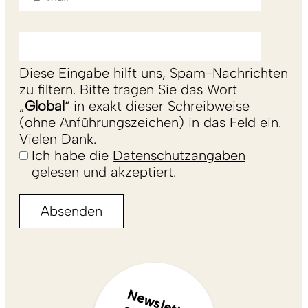
Diese Eingabe hilft uns, Spam-Nachrichten
zu filtern. Bitte tragen Sie das Wort
„
Global
“ in exakt dieser Schreibweise
(ohne Anführungszeichen) in das Feld ein.
Vielen Dank.
Ich habe die
Datenschutzangaben
gelesen und akzeptiert.
N
e
w
s
le
e
r
m
p
f
e
h
le