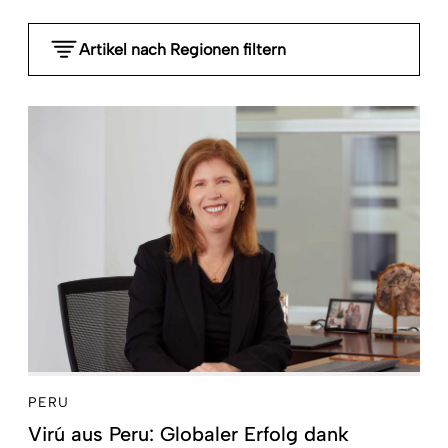
Artikel nach Regionen filtern
- Any -
Weltweit
Subsahara-Afrika
Nordafrika und Nahost (MENA)
Südasien
Südostasien und Pazifik
Ostasien
Lateinamerika und Karibik
Zentralasien, Kaukasus, Südosteuropa und
Russland
Länder mit hohen Einkommen
PERU
Virú aus Peru: Globaler Erfolg dank