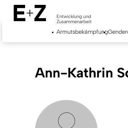
Skip
to
main
Entwicklung und
content
Zusammenarbeit
Armutsbekämpfung
Genderg
Ann-Kathrin S