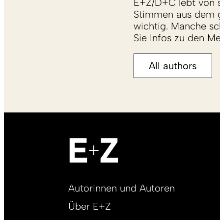
E+Z/D+C lebt von s
Stimmen aus dem g
wichtig. Manche sch
Sie Infos zu den M
All authors
Footer
Autorinnen und Autoren
right
Über E+Z
DE