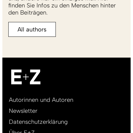
finden Sie Infos zu den Menschen hinter
den Beiträgen.
All authors
Footer
Autorinnen und Autoren
right
Newsletter
DE
Datenschutzerklärung
Über E+Z