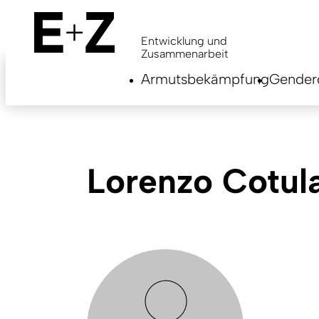
Skip
to
main
Entwicklung und
content
Zusammenarbeit
Armutsbekämpfung
Genderg
Lorenzo Cotul