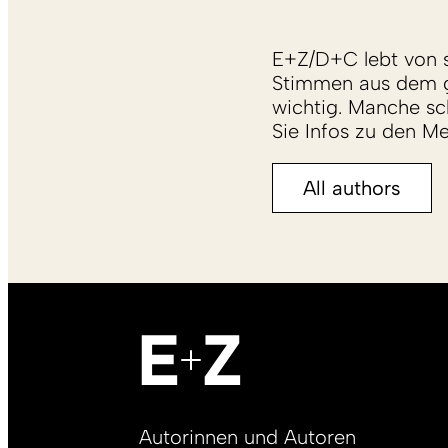
E+Z/D+C lebt von s
Stimmen aus dem g
wichtig. Manche sch
Sie Infos zu den M
All authors
Footer
Autorinnen und Autoren