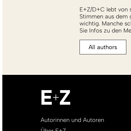
E+Z/D+C lebt von s
Stimmen aus dem g
wichtig. Manche sch
Sie Infos zu den M
All authors
Footer
Autorinnen und Autoren
right
Über E+Z
DE