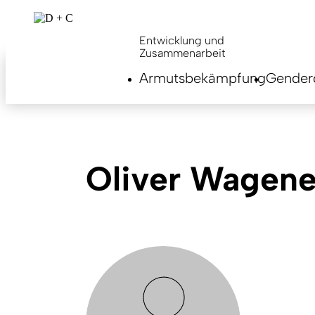
Skip
to
main
Entwicklung und
content
Zusammenarbeit
Armutsbekämpfung
Genderg
Oliver Wagene