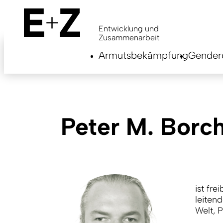
Skip
to
main
Entwicklung und
content
Zusammenarbeit
Armutsbekämpfung
Genderg
Peter M. Borc
ist fre
leitend
Welt, 