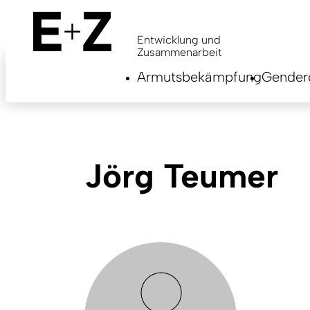
Skip
to
main
Entwicklung und
content
Zusammenarbeit
Armutsbekämpfung
Genderg
Jörg Teumer