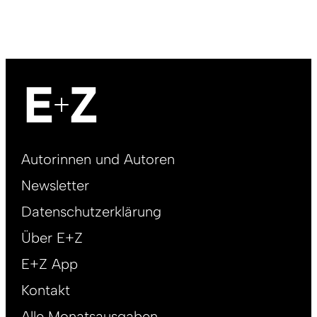
Footer
Autorinnen und Autoren
right
Newsletter
DE
Datenschutzerklärung
Über E+Z
E+Z App
Kontakt
Alle Monatsausgaben