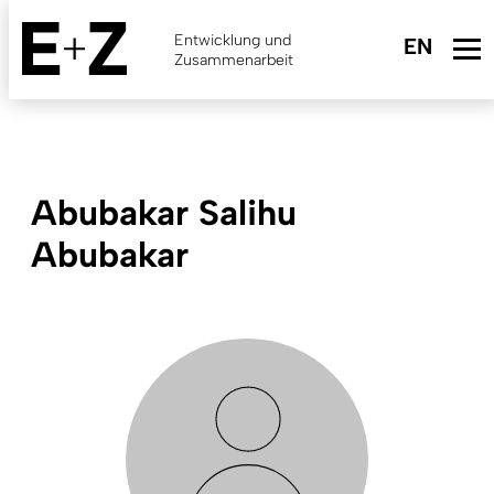
Skip
to
Entwicklung und
main
Zusammenarbeit
content
Abubakar Salihu
Abubakar