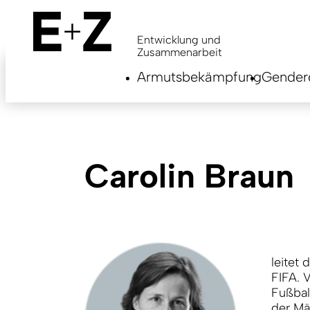
Skip
to
main
Entwicklung und
content
Zusammenarbeit
Armutsbekämpfung
Genderg
Carolin Braun
leitet
FIFA. 
Fußbal
der Mä