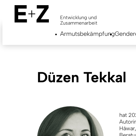
Skip
to
main
Entwicklung und
content
Zusammenarbeit
Armutsbekämpfung
Genderg
Düzen Tekkal
hat 20
Autori
Háwar,
Beratu