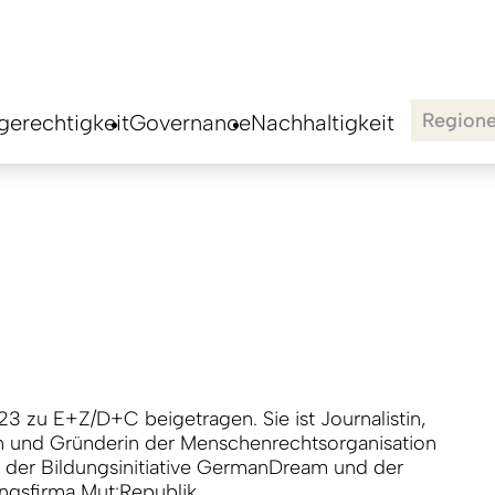
Region
erechtigkeit
Governance
Nachhaltigkeit
23 zu E+Z/D+C beigetragen. Sie ist Journalistin,
n und Gründerin der Menschenrechtsorganisation
 der Bildungsinitiative German­Dream und der
ngsfirma Mut:Republik.