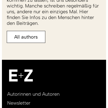
kommen zu lassen, ist uns besonders
wichtig. Manche schreiben regelmäßig für
uns, andere nur ein einziges Mal. Hier
finden Sie Infos zu den Menschen hinter
den Beiträgen.
All authors
Footer
Autorinnen und Autoren
right
Newsletter
DE