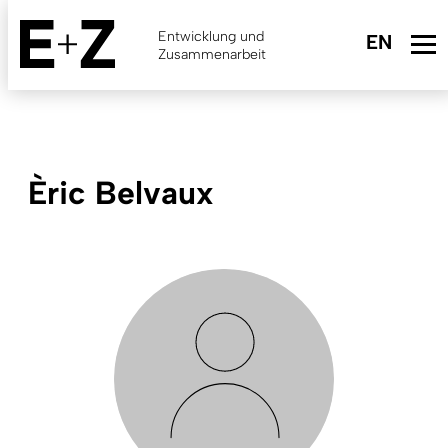
Skip
to
Entwicklung und
main
Zusammenarbeit
content
Èric Belvaux