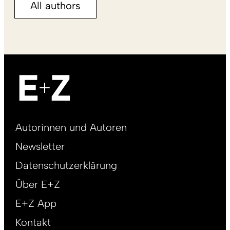
All authors
Footer
Autorinnen und Autoren
right
Newsletter
DE
Datenschutzerklärung
Über E+Z
E+Z App
Kontakt