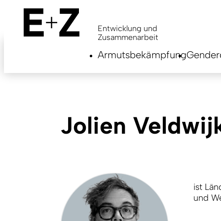
Skip
to
main
Entwicklung und
content
Zusammenarbeit
Armutsbekämpfung
Genderg
Jolien Veldwij
ist Län
und We