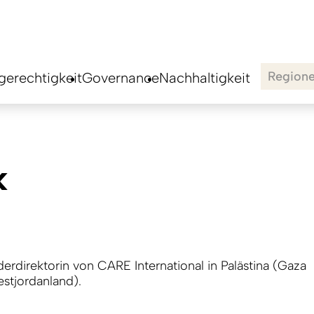
Region
erechtigkeit
Governance
Nachhaltigkeit
k
derdirektorin von CARE International in Palästina (Gaza
stjordanland).