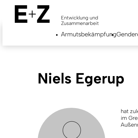
Skip
to
main
Entwicklung und
content
Zusammenarbeit
Armutsbekämpfung
Genderg
Niels Egerup
hat zul
im Gre
Außenm