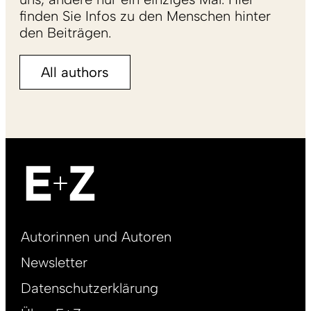
finden Sie Infos zu den Menschen hinter
den Beiträgen.
All authors
Footer
Autorinnen und Autoren
right
Newsletter
DE
Datenschutzerklärung