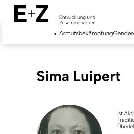
Skip
to
main
Entwicklung und
content
Zusammenarbeit
Armutsbekämpfung
Genderg
Sima Luipert
ist Ak
Tradit
Überle