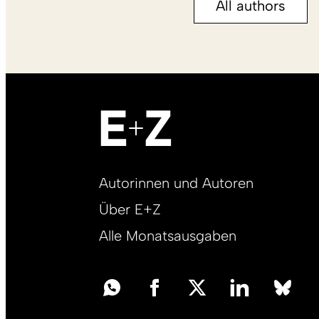
All authors
Footer
Autorinnen und Autoren
right
Über E+Z
DE
Alle Monatsausgaben