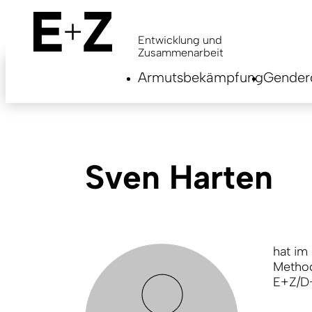
Skip
to
main
Entwicklung und
content
Zusammenarbeit
Armutsbekämpfung
Genderg
Sven Harten
hat im
Method
E+Z/D