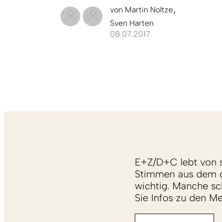
von
Martin Noltze
Sven Harten
08.07.2017
E+Z/D+C lebt von s
Stimmen aus dem g
wichtig. Manche sch
Sie Infos zu den M