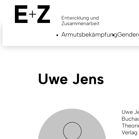
Skip
to
main
Entwicklung und
content
Zusammenarbeit
Armutsbekämpfung
Genderg
Uwe Jens
Uwe Je
Buchau
Theori
Verlag