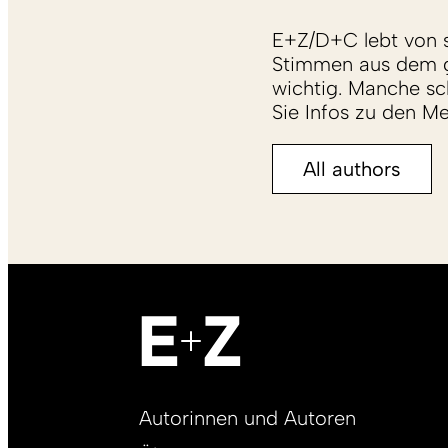
E+Z/D+C lebt von s
Stimmen aus dem g
wichtig. Manche sch
Sie Infos zu den M
All authors
Footer
Autorinnen und Autoren
right