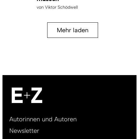
von
Viktor Schödwell
Mehr laden
Footer
Autorinnen und Autoren
right
Newsletter
DE