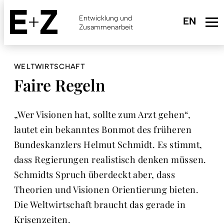
Skip
to
Entwicklung und
main
Zusammenarbeit
content
WELTWIRTSCHAFT
Faire Regeln
„Wer Visionen hat, sollte zum Arzt gehen“,
lautet ein bekanntes Bonmot des früheren
Bundeskanzlers Helmut Schmidt. Es stimmt,
dass Regierungen realistisch denken müssen.
Schmidts Spruch überdeckt aber, dass
Theorien und Visionen Orientierung bieten.
Die Weltwirtschaft braucht das gerade in
Krisenzeiten.