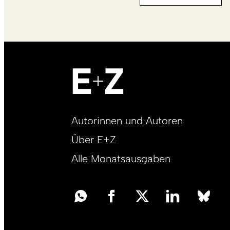
Footer
Autorinnen und Autoren
right
Über E+Z
DE
Alle Monatsausgaben