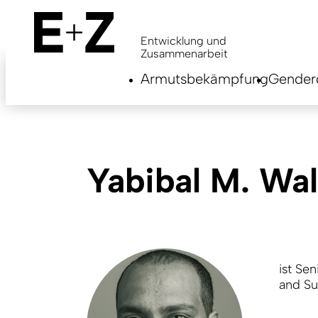
Skip
to
main
Entwicklung und
content
Zusammenarbeit
Armutsbekämpfung
Genderg
Yabibal M. Wal
ist Se
and Su