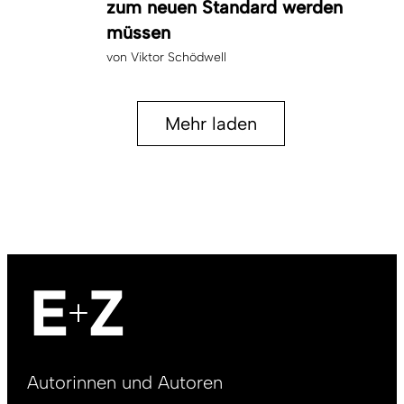
zum neuen Standard werden
müssen
von
Viktor Schödwell
Mehr laden
Footer
Autorinnen und Autoren
right