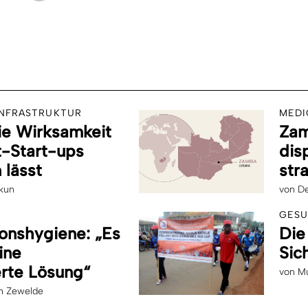
INFRASTRUKTUR
MEDI
ie Wirksamkeit
Zam
-Start-ups
dis
 lässt
str
kun
von
De
GESU
onshygiene: „Es
Die
ine
Sic
rte Lösung“
von
Mu
h Zewelde