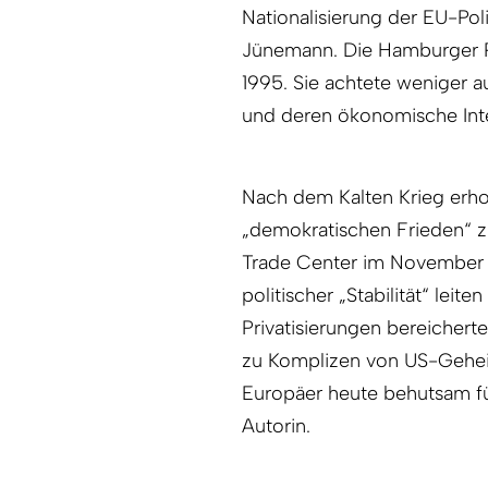
Nationalisierung der EU-Pol
Jünemann. Die Hamburger Pr
1995. Sie achtete weniger a
und deren ökonomische Inter
Nach dem Kalten Krieg erho
„demokratischen Frieden“ zu
Trade Center im November 20
politischer „Stabilität“ lei
Privatisierungen bereichert
zu Komplizen von US-Gehei
Europäer heute be­hutsam f
Autorin.