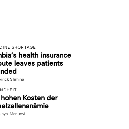
CINE SHORTAGE
bia’s health insurance
pute leaves patients
anded
rrick Silimina
NDHEIT
 hohen Kosten der
helzellenanämie
nyal Manunyi