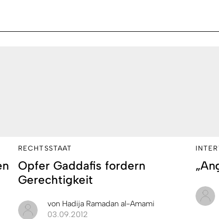
RECHTSSTAAT
INTE
en
Opfer Gaddafis fordern
„An
Gerechtigkeit
von
Hadija Ramadan al-Amami
03.09.2012