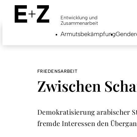
Skip
to
main
Entwicklung und
content
Zusammenarbeit
Armutsbekämpfung
Genderg
FRIEDENSARBEIT
Zwischen Scha
Demokratisierung arabischer St
fremde Interessen den Übergan