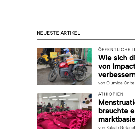
NEUESTE ARTIKEL
ÖFFENTLICHE 
Wie sich d
von Impact
verbessern
von
Olumide Onite
ÄTHIOPIEN
Menstruati
brauchte e
marktbasie
von
Kaleab Getane