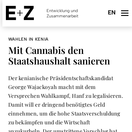
Skip
to
Entwicklung und
main
Zusammenarbeit
content
WAHLEN IN KENIA
Mit Cannabis den
Staatshaushalt sanieren
Der kenianische Präsidentschaftskandidat
George Wajackoyah macht mit dem
Versprechen Wahlkampf, Hanf zu legalisieren.
Damit will er dringend benötigtes Geld
einnehmen, um die hohe Staatsverschuldung
zu bekämpfen und die Wirtschaft
anzukurbeln. Der umstrittene Vorschlag hat