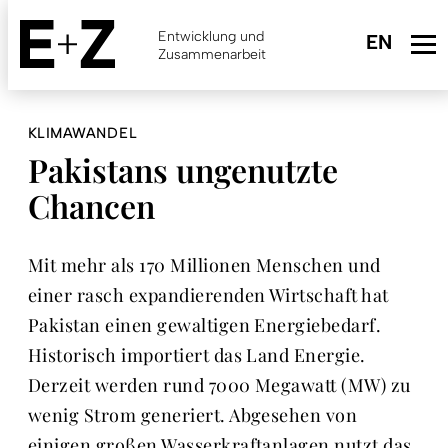
Skip
to
Entwicklung und
main
Zusammenarbeit
content
KLIMAWANDEL
Pakistans ungenutzte
Chancen
Mit mehr als 170 Millionen Menschen und
einer rasch expandierenden Wirtschaft hat
Pakistan einen gewaltigen Energiebedarf.
Historisch importiert das Land Energie.
Derzeit werden rund 7000 Megawatt (MW) zu
wenig Strom generiert. Abgesehen von
einigen großen Wasserkraftanlagen nutzt das