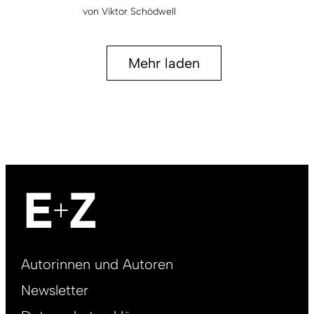
von
Viktor Schödwell
Mehr laden
Footer
Autorinnen und Autoren
right
Newsletter
DE