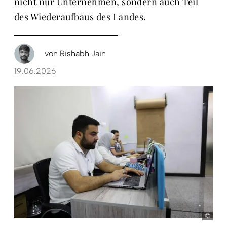
nicht nur Unternehmen, sondern auch Teil
des Wiederaufbaus des Landes.
von
Rishabh Jain
19.06.2026
Rish