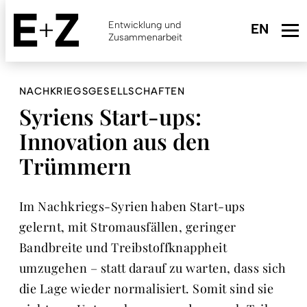
Skip
to
Entwicklung und
main
Zusammenarbeit
content
NACHKRIEGSGESELLSCHAFTEN
Syriens Start-ups:
Innovation aus den
Trümmern
Im Nachkriegs-Syrien haben Start-ups
gelernt, mit Stromausfällen, geringer
Bandbreite und Treibstoffknappheit
umzugehen – statt darauf zu warten, dass sich
die Lage wieder normalisiert. Somit sind sie