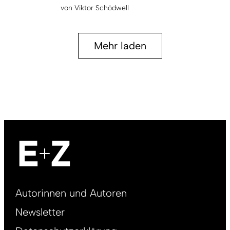
von
Viktor Schödwell
Mehr laden
Footer
Autorinnen und Autoren
right
Newsletter
DE