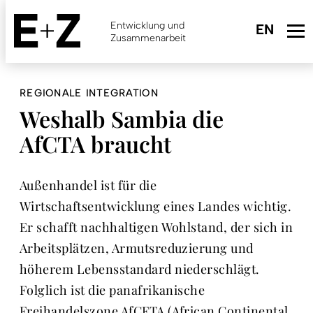
Skip
to
Entwicklung und
main
Zusammenarbeit
content
REGIONALE INTEGRATION
Weshalb Sambia die
AfCTA braucht
Außenhandel ist für die
Wirtschaftsentwicklung eines Landes wichtig.
Er schafft nachhaltigen Wohlstand, der sich in
Arbeitsplätzen, Armutsreduzierung und
höherem Lebensstandard niederschlägt.
Folglich ist die panafrikanische
Freihandelszone AfCFTA (African Continental