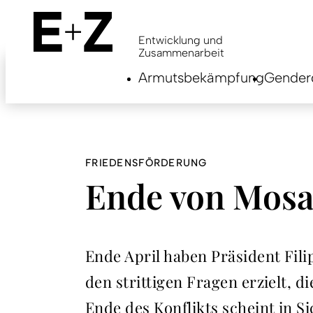
Skip
to
main
Entwicklung und
content
Zusammenarbeit
Armutsbekämpfung
Genderg
FRIEDENSFÖRDERUNG
Ende von Mosa
Ende April haben Präsident Fil
den strittigen Fragen erzielt, 
Ende des Konflikts scheint in S