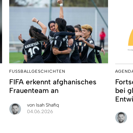
FUSSBALLGESCHICHTEN
AGENDA
FIFA erkennt afghanisches
Forts
Frauenteam an
bei g
Entwi
von
Isah Shafiq
04.06.2026