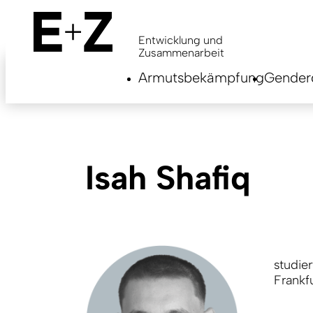
Skip
to
main
Entwicklung und
content
Zusammenarbeit
Armutsbekämpfung
Genderg
Isah Shafiq
studier
Frankfu