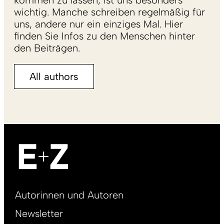
kommen zu lassen, ist uns besonders
wichtig. Manche schreiben regelmäßig für
uns, andere nur ein einziges Mal. Hier
finden Sie Infos zu den Menschen hinter
den Beiträgen.
All authors
Footer
Autorinnen und Autoren
right
Newsletter
DE