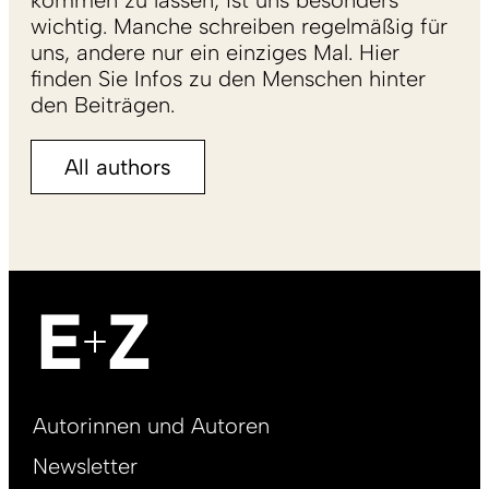
kommen zu lassen, ist uns besonders
wichtig. Manche schreiben regelmäßig für
uns, andere nur ein einziges Mal. Hier
finden Sie Infos zu den Menschen hinter
den Beiträgen.
All authors
Footer
Autorinnen und Autoren
right
Newsletter
DE