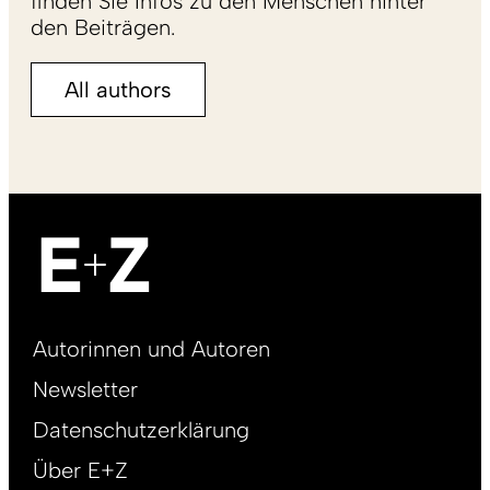
finden Sie Infos zu den Menschen hinter
den Beiträgen.
All authors
Footer
Autorinnen und Autoren
right
Newsletter
DE
Datenschutzerklärung
Über E+Z