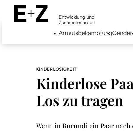
Skip
to
main
Entwicklung und
content
Zusammenarbeit
Armutsbekämpfung
Genderg
KINDERLOSIGKEIT
Kinderlose Paa
Los zu tragen
Wenn in Burundi ein Paar nach d