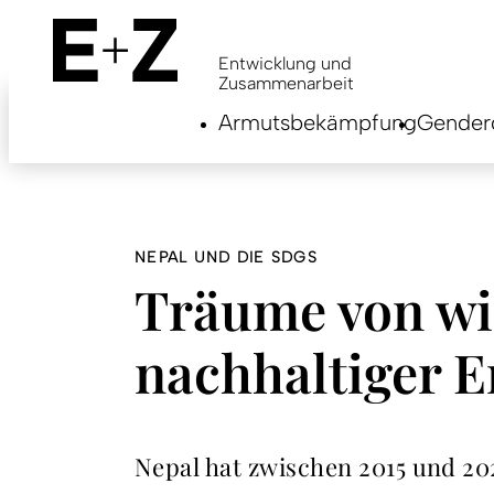
Skip
to
main
Entwicklung und
content
Zusammenarbeit
Armutsbekämpfung
Genderg
NEPAL UND DIE SDGS
Träume von wir
nachhaltiger 
Nepal hat zwischen 2015 und 20