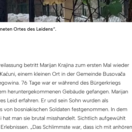
neten Ortes des Leidens“.
eilassung betritt Marijan Krajina zum ersten Mal wieder
n Kaćuni, einem kleinen Ort in der Gemeinde Busovača
egowina. 76 Tage war er während des Bürgerkriegs
 dem heruntergekommenen Gebäude gefangen. Marijan
ares Leid erfahren. Er und sein Sohn wurden als
dlos von bosniakischen Soldaten festgenommen. In dem
i hat man sie brutal misshandelt. Sichtlich aufgewühlt
n Erlebnissen. „Das Schlimmste war, dass ich mit anhöre