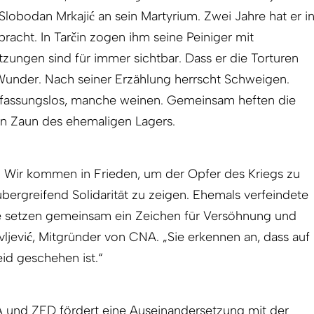
 Slobodan Mrkajić an sein Martyrium. Zwei Jahre hat er i
racht. In Tarčin zogen ihm seine Peiniger mit
zungen sind für immer sichtbar. Dass er die Torturen
 Wunder. Nach seiner Erzählung herrscht Schweigen.
 fassungslos, manche weinen. Gemeinsam heften die
n Zaun des ehemaligen Lagers.
 Wir kommen in Frieden, um der Opfer des Kriegs zu
ergreifend Solidarität zu zeigen. Ehemals verfeindete
 setzen gemeinsam ein Zeichen für Versöhnung und
ljević, Mitgründer von CNA. „Sie erkennen an, dass auf
eid geschehen ist.“
 und ZFD fördert eine Auseinandersetzung mit der