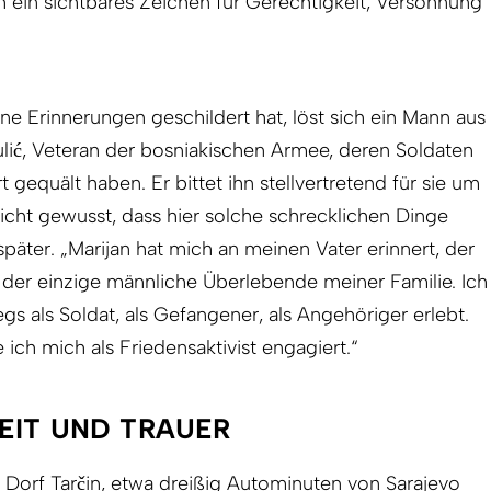
 ein sichtbares Zeichen für Gerechtigkeit, Versöhnung
ne Erinnerungen geschildert hat, löst sich ein Mann aus
lić, Veteran der bosniakischen Armee, deren Soldaten
t gequält haben. Er bittet ihn stellvertretend für sie um
icht gewusst, dass hier solche schrecklichen Dinge
 später. „Marijan hat mich an meinen Vater erinnert, der
in der einzige männliche Überlebende meiner Familie. Ich
gs als Soldat, als Gefangener, als Angehöriger erlebt.
ich mich als Friedensaktivist engagiert.“
EIT UND TRAUER
m Dorf Tarčin, etwa dreißig Autominuten von Sarajevo