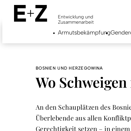
Skip
to
main
Entwicklung und
content
Zusammenarbeit
Armutsbekämpfung
Genderg
BOSNIEN UND HERZEGOWINA
Wo Schweigen n
An den Schauplätzen des Bosni
Überlebende aus allen Konflikt
Gerechtigkeit setzen – in einem