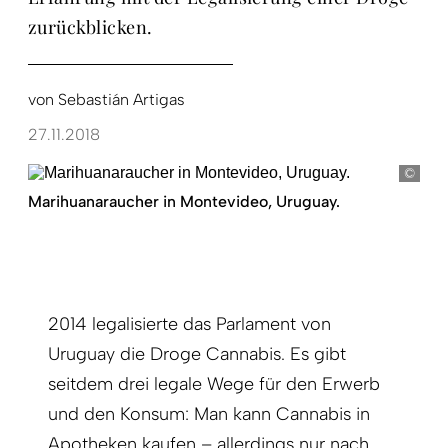
zurückblicken.
von
Sebastián Artigas
27.11.2018
pict
Marihuanaraucher in Montevideo, Uruguay.
2014 legalisierte das Parlament von
Uruguay die Droge Cannabis. Es gibt
seitdem drei legale Wege für den Erwerb
und den Konsum: Man kann Cannabis in
Apotheken kaufen – allerdings nur nach