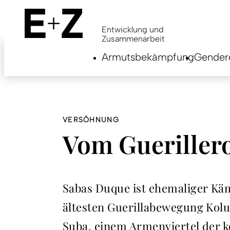
Skip
to
main
Entwicklung und
content
Zusammenarbeit
Armutsbekämpfung
Genderg
VERSÖHNUNG
Vom Guerillero
Sabas Duque ist ehemaliger Kä
ältesten Guerillabewegung Kolu
Suba, einem Armenviertel der k