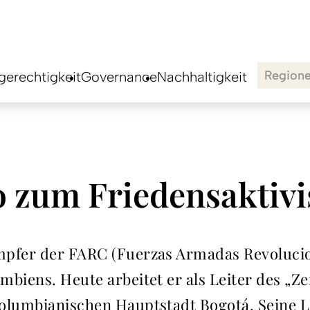
Region
erechtigkeit
Governance
Nachhaltigkeit
 zum Friedensaktivi
mpfer der FARC (Fuerzas Armadas Revolucio
mbiens. Heute arbeitet er als Leiter des „Z
olumbianischen Hauptstadt Bogotá. Seine L