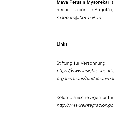
Maya Perusin Mysorekar
is
Reconciliación“ in Bogotá g
maqpam@hotmail.de
Links
Stiftung für Versöhnung:
https://www.insightonconfli
organisations/fundacion-par
Kolumbianische Agentur für 
http://www.reintegracion.­go