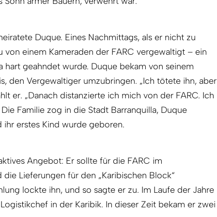
ls Sohn armer Bauern, verwehrt war.
heiratete Duque. Eines Nachmittags, als er nicht zu
au von einem Kameraden der FARC vergewaltigt – ein
lla hart geahndet wurde. Duque bekam von seinem
, den Vergewaltiger umzubringen. „Ich tötete ihn, aber
ählt er. „Danach distanzierte ich mich von der FARC. Ich
“ Die Familie zog in die Stadt Barranquilla, Duque
nd ihr erstes Kind wurde geboren.
ktives Angebot: Er sollte für die FARC im
d die Lieferungen für den „Karibischen Block“
lung lockte ihn, und so sagte er zu. Im Laufe der Jahre
ogistikchef in der Karibik. In dieser Zeit bekam er zwei