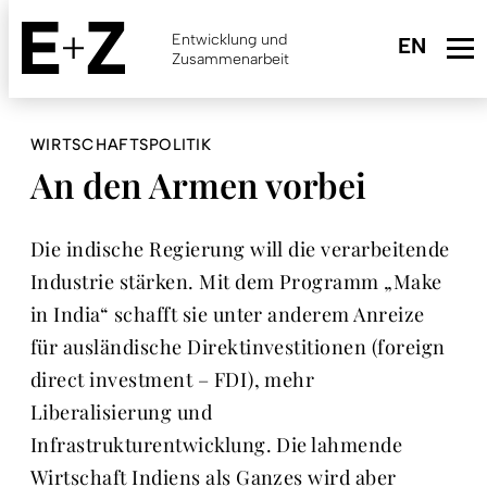
Skip
to
Entwicklung und
main
Zusammenarbeit
content
WIRTSCHAFTSPOLITIK
An den Armen vorbei
Die indische Regierung will die verarbeitende
Industrie stärken. Mit dem Programm „Make
in India“ schafft sie unter anderem Anreize
für ausländische Direktinvesti­tionen (foreign
direct investment – FDI), mehr
Liberalisierung und
Infrastrukturentwicklung. Die lahmende
Wirtschaft Indiens als Ganzes wird aber