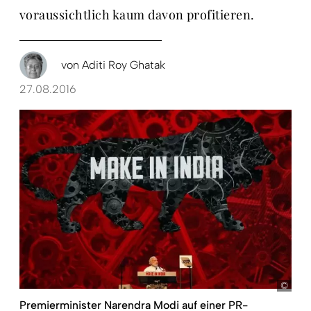
voraussichtlich kaum davon profitieren.
von
Aditi Roy Ghatak
27.08.2016
Kaka
Premierminister Narendra Modi auf einer PR-