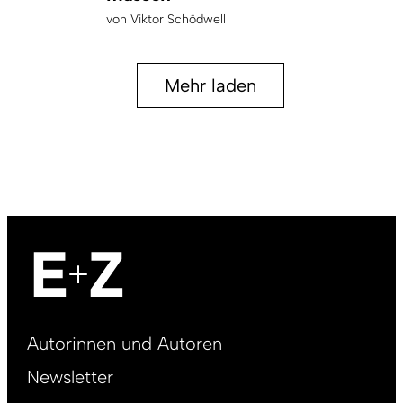
von
Viktor Schödwell
Mehr laden
Footer
Autorinnen und Autoren
right
Newsletter
DE