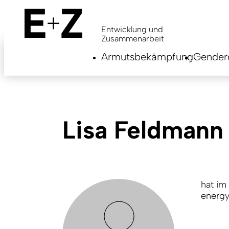
Skip
to
main
Entwicklung und
content
Zusammenarbeit
Armutsbekämpfung
Genderg
Lisa Feldmann
hat im
energ