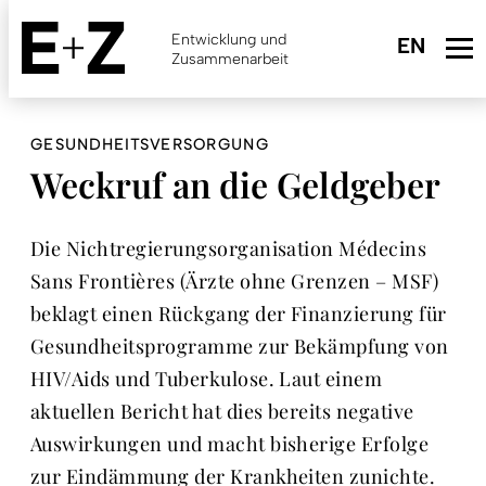
Skip
to
Entwicklung und
main
Zusammenarbeit
content
GESUNDHEITSVERSORGUNG
Weckruf an die Geldgeber
Die Nichtregierungsorganisation Médecins
Sans Frontières (Ärzte ohne Grenzen – MSF)
beklagt einen Rückgang der Finanzierung für
Gesundheitsprogramme zur Bekämpfung von
HIV/Aids und Tuberkulose. Laut einem
aktuellen Bericht hat dies bereits negative
Auswirkungen und macht bisherige Erfolge
zur Eindämmung der Krankheiten zunichte.