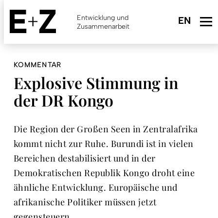
Skip
to
Entwicklung und
main
Zusammenarbeit
content
KOMMENTAR
Explosive Stimmung in
der DR Kongo
Die Region der Großen Seen in Zentralafrika
kommt nicht zur Ruhe. Burundi ist in vielen
Bereichen destabilisiert und in der
Demokratischen Republik Kongo droht eine
ähnliche Entwicklung. Euro­päische und
afrikanische Politiker müssen jetzt
gegensteuern.