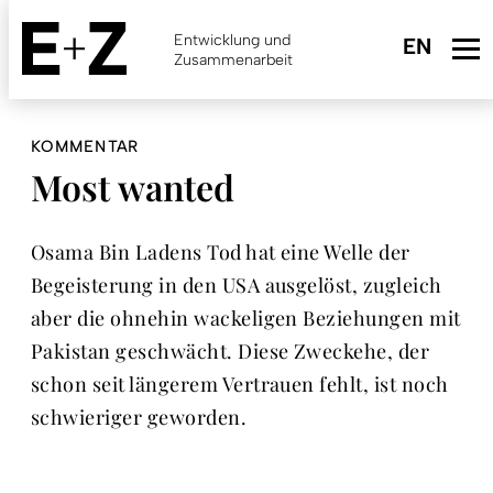
Skip
to
Entwicklung und
main
Zusammenarbeit
content
KOMMENTAR
Most wanted
Osama Bin Ladens Tod hat eine Welle der
Begeisterung in den USA ausgelöst, zugleich
aber die ohnehin wackeligen Beziehungen mit
Pakistan geschwächt. Diese Zweckehe, der
schon seit längerem Vertrauen fehlt, ist noch
schwieriger geworden.