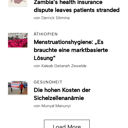
Zambia’s health insurance
dispute leaves patients stranded
von
Derrick Silimina
ÄTHIOPIEN
Menstruationshygiene: „Es
brauchte eine marktbasierte
Lösung“
von
Kaleab Getaneh Zewelde
GESUNDHEIT
Die hohen Kosten der
Sichelzellenanämie
von
Munyal Manunyi
Load More