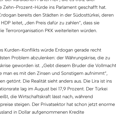
ie Zehn-Prozent-Hürde ins Parlament geschafft hat.
rdogan bereits den Städten in der Südosttürkei, deren
P leitet, „den Preis dafür zu zahlen“, dass sie
ie Terrororganisation PKK weiterleiten würden.
s Kurden-Konflikts würde Erdogan gerade recht
en Problem abzulenken: der Währungskrise, die zu
skrise geworden ist. „Gebt diesem Bruder die Vollmach
ie man es mit den Zinsen und Sonstigem aufnimmt“,
 getönt. Die Realität sieht anders aus. Die Lira ist ins
ationsrate lag im August bei 17,9 Prozent. Der Türkei
heißt, die Wirtschaftskraft lässt nach, während
rpreise steigen. Der Privatsektor hat schon jetzt enorme
Ausland in Dollar aufgenommenen Kredite