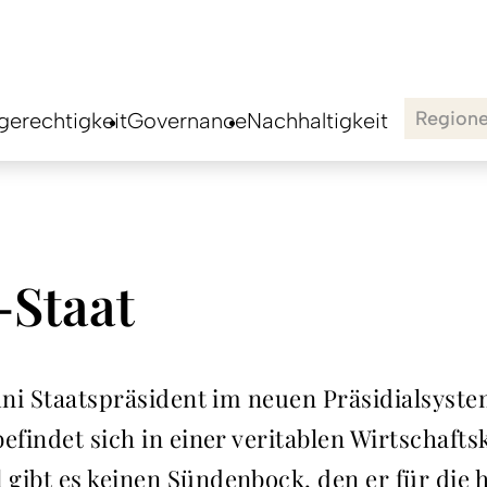
Region
erechtigkeit
Governance
Nachhaltigkeit
Staat
uni Staatspräsident im neuen Präsidialsyste
efindet sich in einer veritablen Wirtschaft
 gibt es keinen Sündenbock, den er für di