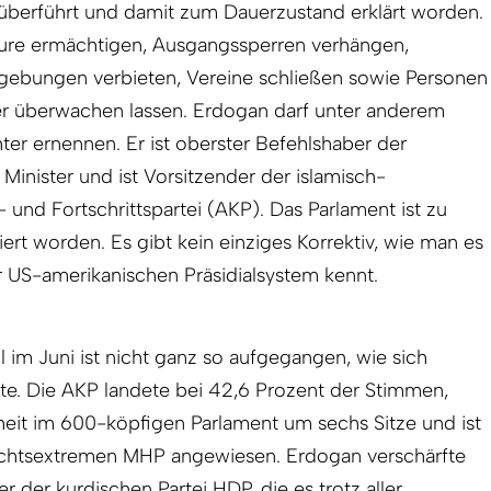
 überführt und damit zum Dauerzustand erklärt worden.
re ermächtigen, Ausgangssperren verhängen,
ebungen verbieten, Vereine schließen sowie Personen
r überwachen lassen. Erdogan darf unter anderem
ter ernennen. Er ist oberster Befehlshaber der
e Minister und ist Vorsitzender der islamisch-
 und Fortschrittspartei (AKP). Das Parlament ist zu
rt worden. Es gibt kein einziges Korrektiv, wie man es
 US-amerikanischen Präsidialsystem kennt.
im Juni ist nicht ganz so aufgegangen, wie sich
e. Die AKP landete bei 42,6 Prozent der Stimmen,
heit im 600-köpfigen Parlament um sechs Sitze und ist
 rechtsextremen MHP angewiesen. Erdogan verschärfte
 der kurdischen Partei HDP, die es trotz aller