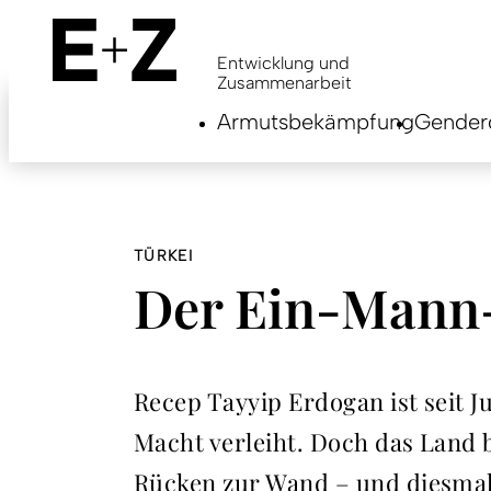
Skip
to
main
Entwicklung und
content
Zusammenarbeit
Armutsbekämpfung
Genderg
TÜRKEI
Der Ein-Mann-
Recep Tayyip Erdogan ist seit J
Macht verleiht. Doch das Land b
Rücken zur Wand – und diesmal