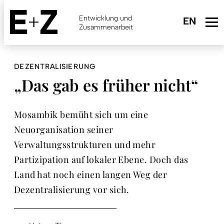
Skip
to
Entwicklung und
main
Zusammenarbeit
content
DEZENTRALISIERUNG
„Das gab es früher nicht“
Mosambik bemüht sich um eine
Neuorganisation seiner
Verwaltungsstrukturen und mehr
Partizipation auf lokaler Ebene. Doch das
Land hat noch einen langen Weg der
Dezentralisierung vor sich.