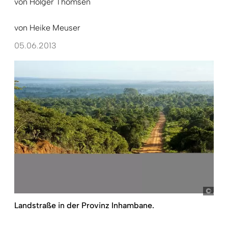
von
Holger Thomsen
von
Heike Meuser
05.06.2013
Aria
Landstraße in der Provinz Inhambane.