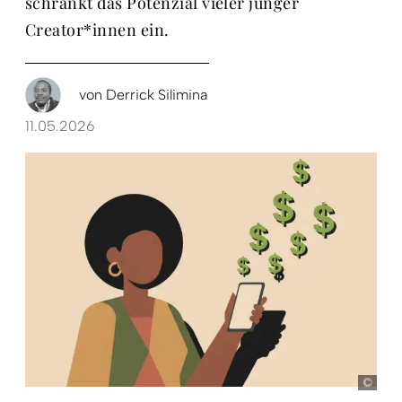
schränkt das Potenzial vieler junger
Creator*innen ein.
von
Derrick Silimina
11.05.2026
D+C,