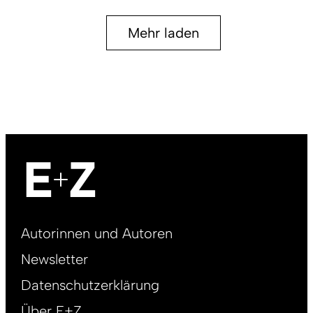
Mehr laden
Footer
Autorinnen und Autoren
right
Newsletter
DE
Datenschutzerklärung
Über E+Z