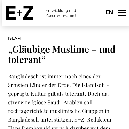
Skip
to
Entwicklung und
main
Zusammenarbeit
content
ISLAM
„Gläubige Muslime – und
tolerant“
Bangladesch ist immer noch eines der
ärmsten Länder der Erde. Die islamisch ­
geprägte Kultur gilt als tolerant. Doch das
streng religiöse Saudi-Arabien soll
rechtsgerichtete muslimische Gruppen in
Bangladesch unterstützen. E+Z-Redakteur
Hans Dembowski sprach darüber mit dem