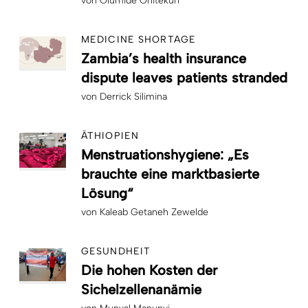
von
Olumide Onitekun
MEDICINE SHORTAGE
Zambia’s health insurance
dispute leaves patients stranded
von
Derrick Silimina
ÄTHIOPIEN
Menstruationshygiene: „Es
brauchte eine marktbasierte
Lösung“
von
Kaleab Getaneh Zewelde
GESUNDHEIT
Die hohen Kosten der
Sichelzellenanämie