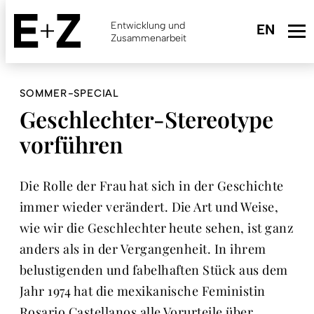
Skip
to
Entwicklung und
main
Zusammenarbeit
content
SOMMER-SPECIAL
Geschlechter-Stereotype
vorführen
Die Rolle der Frau hat sich in der Geschichte
immer wieder verändert. Die Art und Weise,
wie wir die Geschlechter heute sehen, ist ganz
anders als in der Vergangenheit. In ihrem
belustigenden und fabelhaften Stück aus dem
Jahr 1974 hat die mexikanische Feministin
Rosario Castellanos alle Vorurteile über